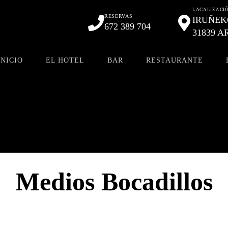
LACALIZACI
RESERVAS
IRUÑEKO
672 389 704
31839 A
INICIO
EL HOTEL
BAR
RESTAURANTE
Medios Bocadillos