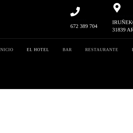
LACALIZACI
RESERVAS
IRUÑEKO
672 389 704
31839 A
INICIO
EL HOTEL
BAR
RESTAURANTE